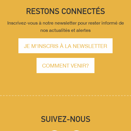
À la découverte de l'habitat rural
RESTONS CONNECTÉS
Forum des sports culture et compagnie
Aire de jeux pour enfants
Inscrivez-vous à notre newsletter pour rester informé de
L’été des petits - À la découverte des berceuses et comptin
nos actualités et alertes
Circuit des fontaines et lavoirs
JE M'INSCRIS À LA NEWSLETTER
COMMENT VENIR?
SUIVEZ-NOUS