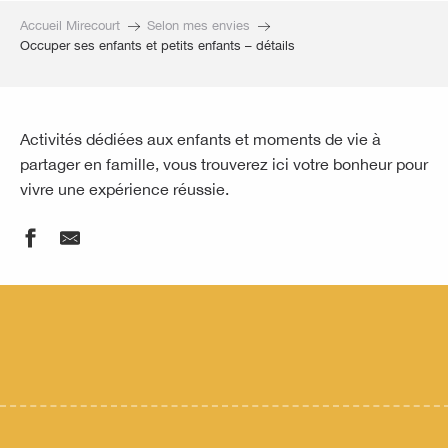
Accueil Mirecourt
Selon mes envies
Occuper ses enfants et petits enfants – détails
Activités dédiées aux enfants et moments de vie à
partager en famille, vous trouverez ici votre bonheur pour
vivre une expérience réussie.
Immersion culturelle
Sentier de Victor Hugo
Vide grenier
Église Saint-Martin
Journées Européennes du patrimoine - exposition une histoi
Église Saint-Paul
L’été des petits - À la découverte du jazz