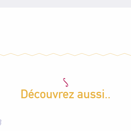
 de séjour
Séjour dé
Découvrez aussi..