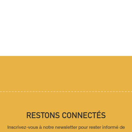
Animations 2026
Vélo, Gravel, et V.A.E
Randonnées accompagnées
Bien-être en forêt
Pêche
Maison de la musique mécanique
Nos plus beaux paysages
RESTONS CONNECTÉS
Inscrivez-vous à notre newsletter pour rester informé de