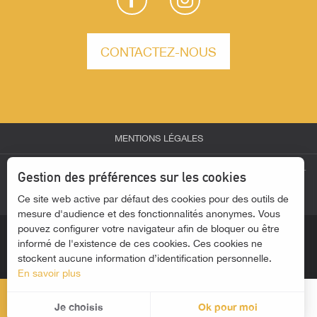
CONTACTEZ-NOUS
MENTIONS LÉGALES
-
-
-
ESPACE PARTENAIRES
ESPACE GROUPES
ESPACE PRESSE
Gestion des préférences sur les cookies
Ce site web active par défaut des cookies pour des outils de
-
ACTUALITÉS
ACCESSIBILITÉ - SITE NON CONFORME
mesure d'audience et des fonctionnalités anonymes. Vous
pouvez configurer votre navigateur afin de bloquer ou être
informé de l'existence de ces cookies. Ces cookies ne
stockent aucune information d’identification personnelle.
En savoir plus
MENU
Je choisis
Ok pour moi
Rec