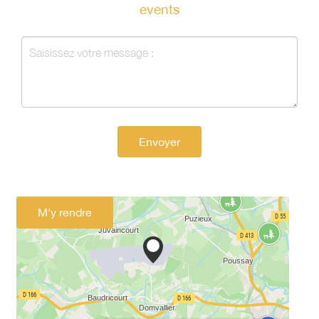
events
Envoyer
M'y rendre