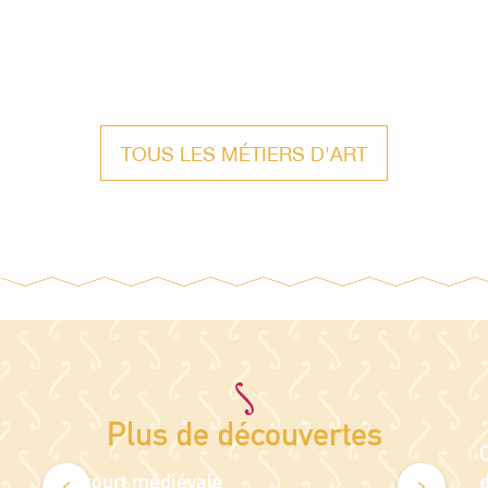
TOUS LES MÉTIERS D'ART
Plus de découvertes
O
Mirecourt médiévale
d