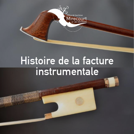
Aller
au
contenu
principal
Histoire de la facture
instrumentale