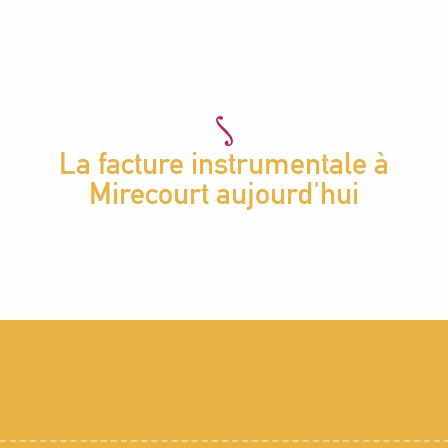
La facture instrumentale à
Mirecourt aujourd'hui
Musée de Mirecourt
Aller à la rencontre d’un luthier et d’un
archetier