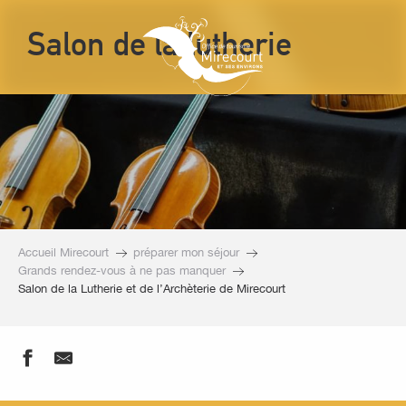
Aller
au
Salon de la lutherie
contenu
principal
Accueil Mirecourt
préparer mon séjour
Grands rendez-vous à ne pas manquer
Salon de la Lutherie et de l’Archèterie de Mirecourt