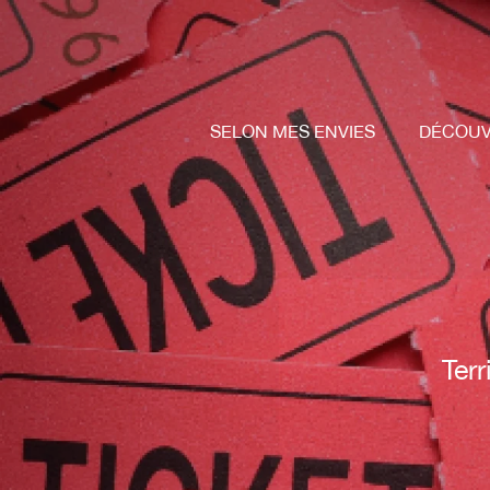
Aller
au
contenu
principal
SELON MES ENVIES
DÉCOUV
Terr