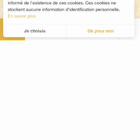
informé de l'existence de ces cookies. Ces cookies ne
stockent aucune information d’identification personnelle.
En savoir plus
MENU
Informations pratiques pour
Je choisis
Ok pour moi
Rec
visiter les collections
Accueil Mirecourt
Organisez votre séjour en fonction de nos horaires
Selon mes envies
d’ouverture et des thématiques de visites.
Découvrir
Maison de la musique mécanique
préparer mon séjour
Pratique
En groupe ou en tribu ?