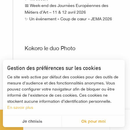
📅 Week-end des Journées Européennes des
Métiers d’Art – 11 & 12 avril 2026
✨ Un événement « Coup de cœur » JEMA 2026
©
Kokoro le duo Photo
À l’occasion des Journées Européennes des
Gestion des préférences sur les cookies
Métiers d’Art 2026, Mirecourt met à l’honneur
Ce site web active par défaut des cookies pour des outils de
les artisans qui font vivre les savoir-faire du
mesure d'audience et des fonctionnalités anonymes. Vous
territoire lors du week-end ouvert au public.
pouvez configurer votre navigateur afin de bloquer ou être
🔨 Kokoro le duo photo
informé de l'existence de ces cookies. Ces cookies ne
🎨 Métier : photographe
stockent aucune information d’identification personnelle.
Durant le week-end, les photographies de luthier
En savoir plus
réalisées par Bruno Aprile-Gniset seront
MENU
exposées au musée de Mirecourt.
Je choisis
Ok pour moi
Rec
Une belle occasion de découvrir un métier d’art