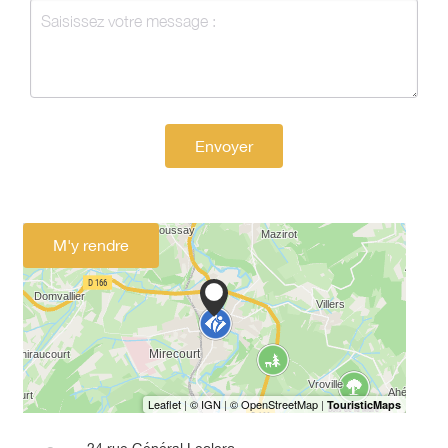
Envoyer
M'y rendre
24 rue Général Leclerc