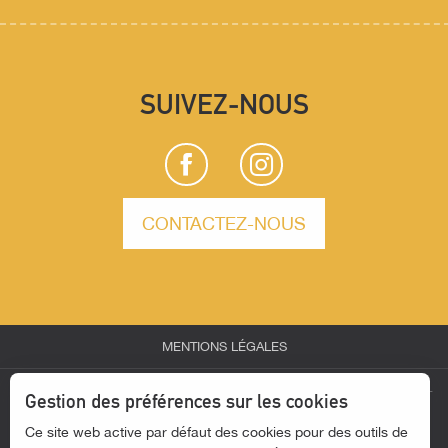
SUIVEZ-NOUS
CONTACTEZ-NOUS
MENTIONS LÉGALES
-
-
-
ESPACE PARTENAIRES
ESPACE GROUPES
ESPACE PRESSE
Gestion des préférences sur les cookies
-
Ce site web active par défaut des cookies pour des outils de
ACTUALITÉS
ACCESSIBILITÉ - SITE NON CONFORME
Description