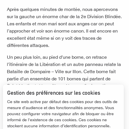
Après quelques minutes de montée, nous apercevons
sur la gauche un énorme char de la 2e Division Blindée.
Les enfants et mon mari sont aux anges car on peut
l’approcher et voir son énorme canon. Il est encore en
excellent état même si on y voit des traces de
différentes attaques.
Un peu plus loin, au pied d’une borne, on retrace
l’itinéraire de la Libération et un autre panneau relate la
Bataille de Dompaire – Ville sur Illon. Cette borne fait
partie d’un ensemble de 101 bornes qui partent de
Saint Martin de Varreville en Normandie, jusqu’à
Gestion des préférences sur les cookies
Strasbourg. Il existe également pour les cyclotouristes
une boucle qui passe par toutes les bornes de la Plaine
Ce site web active par défaut des cookies pour des outils de
des Vosges. Décidément, nous allons de surprise en
mesure d'audience et des fonctionnalités anonymes. Vous
pouvez configurer votre navigateur afin de bloquer ou être
surprise !
informé de l'existence de ces cookies. Ces cookies ne
stockent aucune information d’identification personnelle.