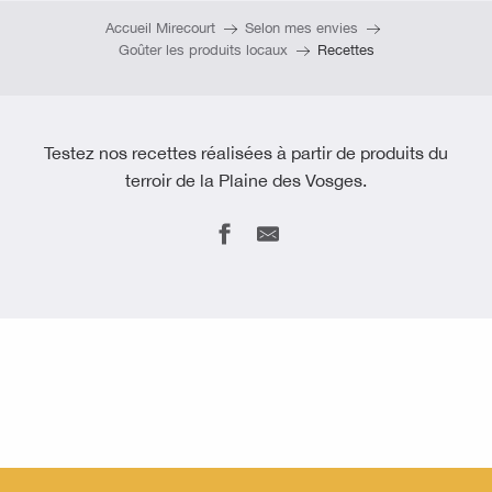
Accueil Mirecourt
Selon mes envies
Goûter les produits locaux
Recettes
Testez nos recettes réalisées à partir de produits du
terroir de la Plaine des Vosges.
Cake sucré salé à la farine de lentilles
Mug Cake chocolat spiruline
Réalisez un cake sucré salé avec des produits du
terroir… un vrai jeu d’enfant !
Un gâteau minute au coin du feu, ça vous dit ?