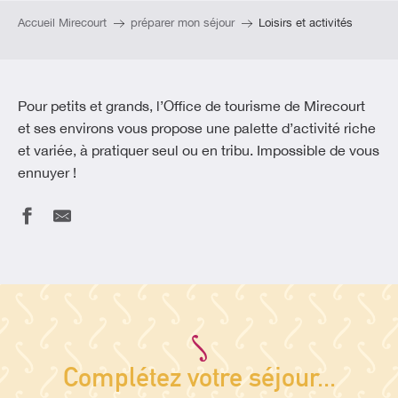
Accueil Mirecourt
préparer mon séjour
Loisirs et activités
Pour petits et grands, l’Office de tourisme de Mirecourt
et ses environs vous propose une palette d’activité riche
et variée, à pratiquer seul ou en tribu. Impossible de vous
ennuyer !
Jeu de piste - découvrez Dompaire avec Alex
Boucle patrimoine n°28 - La Dompairoise
Médiathèque intercommunale de Mirecourt
Sentier de la forêt enchantée
Complétez votre séjour...
Sentier des trois fontaines