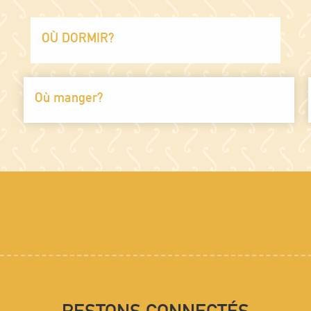
Médiathèque
Circuit des fontaines et lavoirs
OÙ DORMIR?
École de pilotage circuit de mirecourt rc events
École intercommunale de musique
Maison de la musique mécanique
Sentier du madon
Où manger?
Sentier des écoliers - fermeture temporaire