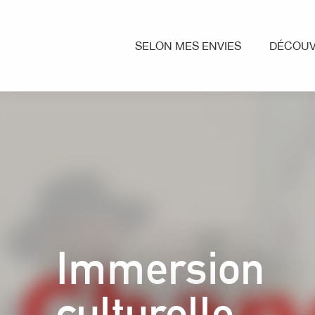
Aller
au
contenu
SELON MES ENVIES
DÉCOUV
principal
Immersion
culturelle