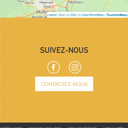
Leaflet
|
Esri
|
© IGN
|
© OpenStreetMap
|
TouristicMaps
SUIVEZ-NOUS
CONTACTEZ-NOUS