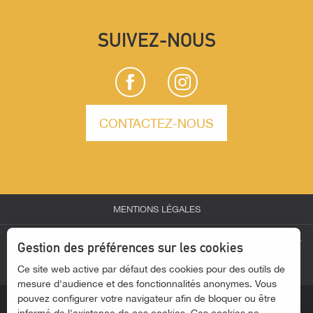
SUIVEZ-NOUS
CONTACTEZ-NOUS
MENTIONS LÉGALES
Description
Prestations
-
-
-
ESPACE PARTENAIRES
ESPACE GROUPES
ESPACE PRESSE
Gestion des préférences sur les cookies
Ouvertures
-
Ce site web active par défaut des cookies pour des outils de
ACTUALITÉS
ACCESSIBILITÉ - SITE NON CONFORME
Contacter par email
mesure d'audience et des fonctionnalités anonymes. Vous
pouvez configurer votre navigateur afin de bloquer ou être