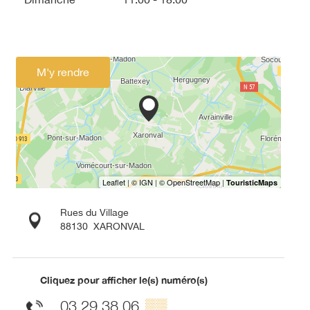
M'y rendre
Rues du Village
88130
XARONVAL
Cliquez pour afficher le(s) numéro(s)
03 29 38 06
▒▒