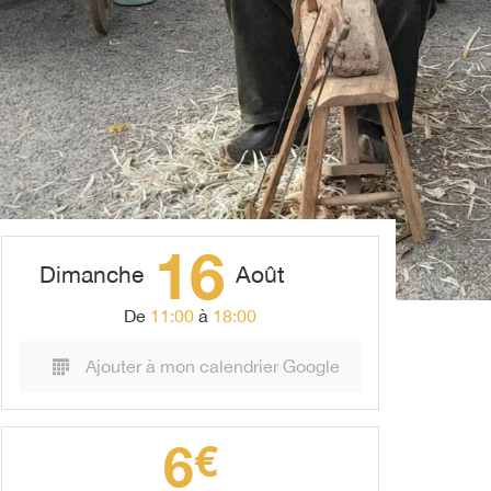
16
Dimanche
Août
De
11:00
à
18:00
Ajouter à mon calendrier Google
6
€