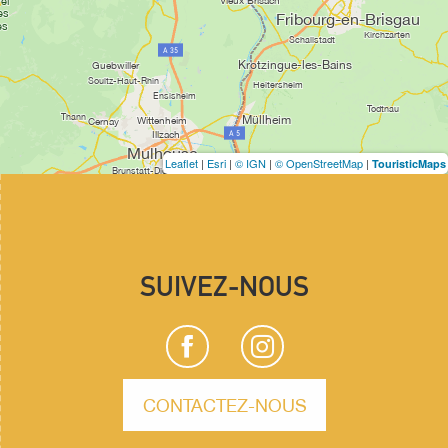
Leaflet
|
Esri
|
© IGN
|
© OpenStreetMap
|
TouristicMaps
SUIVEZ-NOUS
CONTACTEZ-NOUS