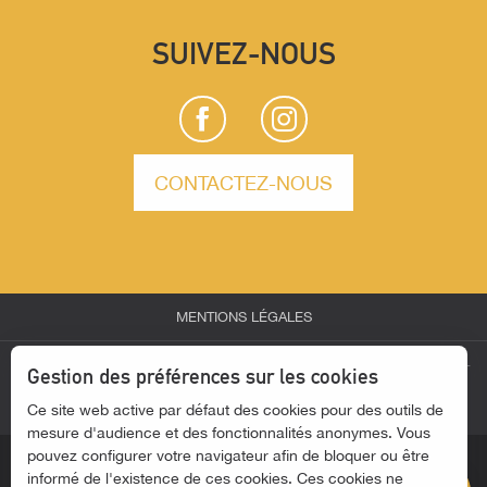
SUIVEZ-NOUS
CONTACTEZ-NOUS
Description
MENTIONS LÉGALES
Prestations
Tarifs
-
-
-
ESPACE PARTENAIRES
ESPACE GROUPES
ESPACE PRESSE
Gestion des préférences sur les cookies
Horaires
-
Ce site web active par défaut des cookies pour des outils de
ACTUALITÉS
ACCESSIBILITÉ - SITE NON CONFORME
Contacter par email
mesure d'audience et des fonctionnalités anonymes. Vous
pouvez configurer votre navigateur afin de bloquer ou être
informé de l'existence de ces cookies. Ces cookies ne