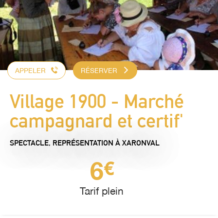
APPELER
RÉSERVER
Village 1900 - Marché
campagnard et certif'
SPECTACLE, REPRÉSENTATION
À XARONVAL
6
€
Tarif plein