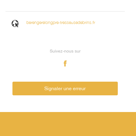
berengerelongpre-tresseusedebrins.fr
Suivez-nous sur
Signaler une erreur