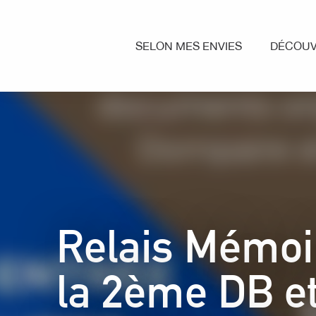
Aller
au
contenu
SELON MES ENVIES
DÉCOUV
principal
Relais Mémoi
la 2ème DB e