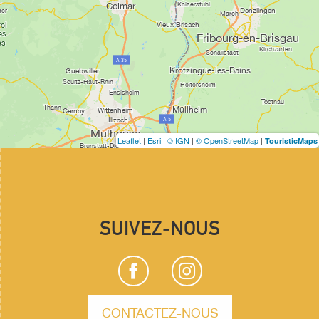
Leaflet
|
Esri
|
© IGN
|
© OpenStreetMap
|
TouristicMaps
SUIVEZ-NOUS
CONTACTEZ-NOUS