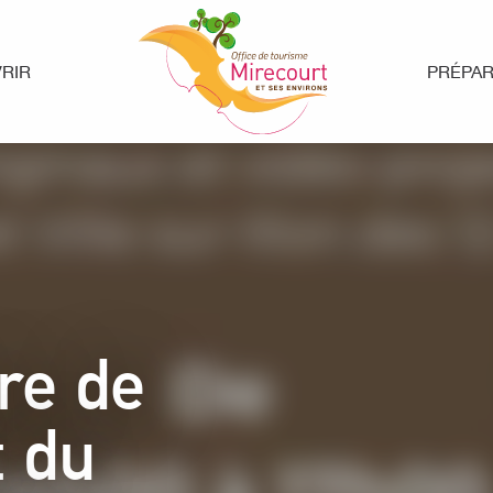
RIR
PRÉPA
re de
t du