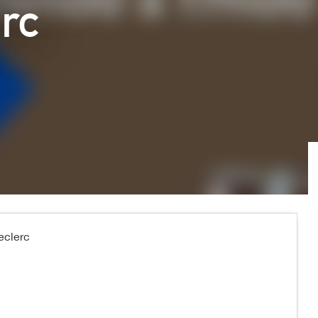
rc
eclerc