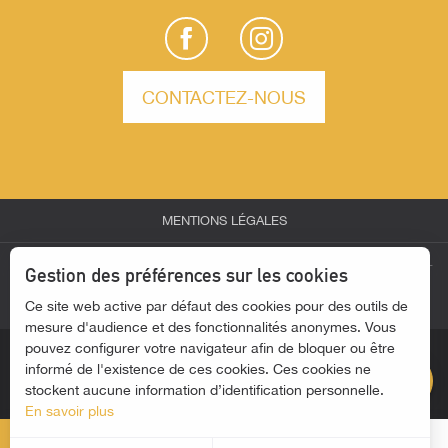
CONTACTEZ-NOUS
MENTIONS LÉGALES
Description
-
-
-
ESPACE PARTENAIRES
ESPACE GROUPES
ESPACE PRESSE
Gestion des préférences sur les cookies
Prestations
-
Ce site web active par défaut des cookies pour des outils de
ACTUALITÉS
ACCESSIBILITÉ - SITE NON CONFORME
Ouvertures
mesure d'audience et des fonctionnalités anonymes. Vous
pouvez configurer votre navigateur afin de bloquer ou être
Contacter par
email
informé de l'existence de ces cookies. Ces cookies ne
stockent aucune information d’identification personnelle.
En savoir plus
MENU