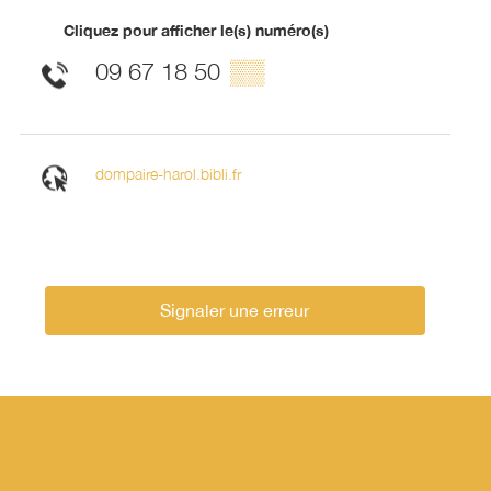
Cliquez pour afficher le(s) numéro(s)
09 67 18 50
▒▒
dompaire-harol.bibli.fr
Signaler une erreur