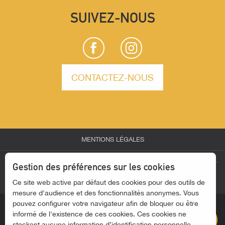
SUIVEZ-NOUS
CONTACTEZ-NOUS
MENTIONS LÉGALES
-
-
-
ESPACE PARTENAIRES
ESPACE GROUPES
ESPACE PRESSE
Gestion des préférences sur les cookies
-
Ce site web active par défaut des cookies pour des outils de
ACTUALITÉS
ACCESSIBILITÉ - SITE NON CONFORME
Description
mesure d'audience et des fonctionnalités anonymes. Vous
pouvez configurer votre navigateur afin de bloquer ou être
Contacter par
email
informé de l'existence de ces cookies. Ces cookies ne
stockent aucune information d’identification personnelle.