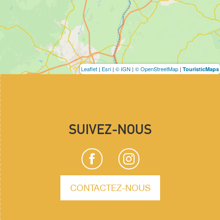
Leaflet
|
Esri
|
© IGN
|
© OpenStreetMap
|
TouristicMaps
SUIVEZ-NOUS
CONTACTEZ-NOUS