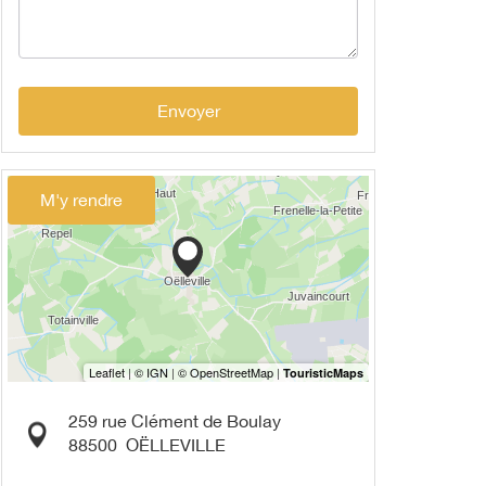
Envoyer
M'y rendre
259 rue Clément de Boulay
88500
OËLLEVILLE