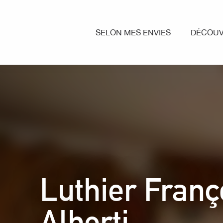
Aller
au
contenu
SELON MES ENVIES
DÉCOUV
principal
Luthier Franç
Alberti