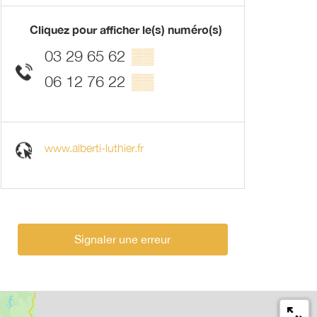
Cliquez pour afficher le(s) numéro(s)
03 29 65 62
▒▒
06 12 76 22
▒▒
www.alberti-luthier.fr
Signaler une erreur