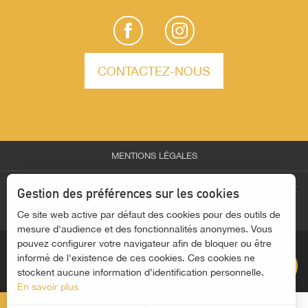
CONTACTEZ-NOUS
MENTIONS LÉGALES
Description
-
-
-
ESPACE PARTENAIRES
ESPACE GROUPES
ESPACE PRESSE
Gestion des préférences sur les cookies
Prestations
-
Ce site web active par défaut des cookies pour des outils de
ACTUALITÉS
ACCESSIBILITÉ - SITE NON CONFORME
Horaires
mesure d'audience et des fonctionnalités anonymes. Vous
pouvez configurer votre navigateur afin de bloquer ou être
Contacter par
email
informé de l'existence de ces cookies. Ces cookies ne
stockent aucune information d’identification personnelle.
En savoir plus
MENU