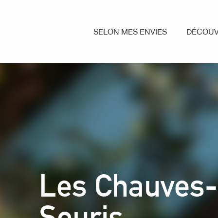
Aller
au
contenu
SELON MES ENVIES
DÉCOUV
principal
Les Chauves-
Souris