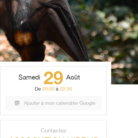
29
Samedi
Août
De
20:30
à
22:30
Ajouter à mon calendrier Google
Contactez