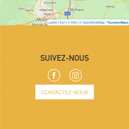
Leaflet
|
Esri
|
© IGN
|
© OpenStreetMap
|
TouristicMaps
SUIVEZ-NOUS
CONTACTEZ-NOUS