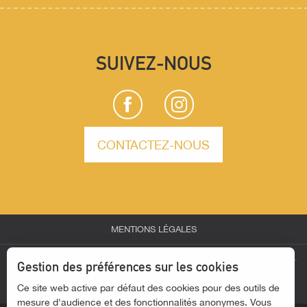
SUIVEZ-NOUS
CONTACTEZ-NOUS
MENTIONS LÉGALES
-
-
-
ESPACE PARTENAIRES
ESPACE GROUPES
ESPACE PRESSE
Gestion des préférences sur les cookies
Description
-
Ce site web active par défaut des cookies pour des outils de
ACTUALITÉS
ACCESSIBILITÉ - SITE NON CONFORME
Horaires
mesure d'audience et des fonctionnalités anonymes. Vous