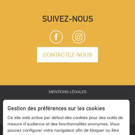
SUIVEZ-NOUS
CONTACTEZ-NOUS
MENTIONS LÉGALES
Description
-
-
-
ESPACE PARTENAIRES
ESPACE GROUPES
ESPACE PRESSE
Gestion des préférences sur les cookies
Prestations
-
Ce site web active par défaut des cookies pour des outils de
ACTUALITÉS
ACCESSIBILITÉ - SITE NON CONFORME
Contacter par email
mesure d'audience et des fonctionnalités anonymes. Vous
pouvez configurer votre navigateur afin de bloquer ou être