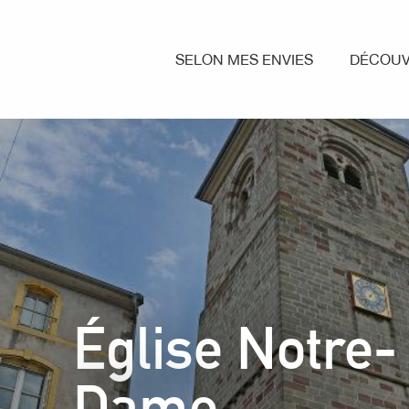
Aller
au
contenu
SELON MES ENVIES
DÉCOUV
principal
Église Notre-
Dame