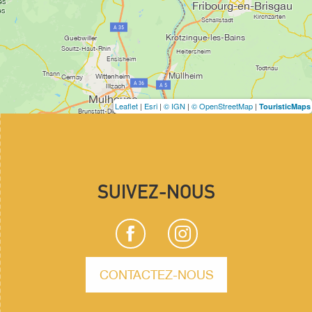
Leaflet
|
Esri
|
© IGN
|
© OpenStreetMap
|
TouristicMaps
SUIVEZ-NOUS
CONTACTEZ-NOUS