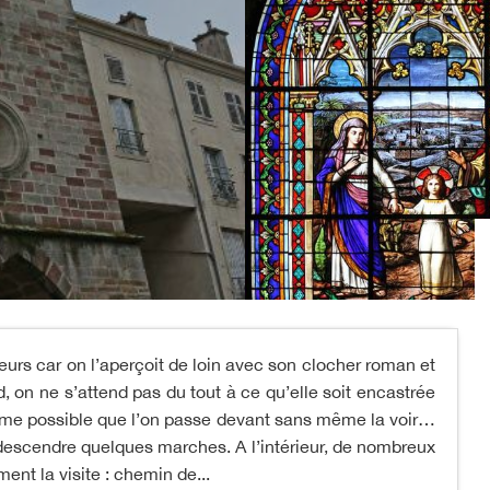
teurs car on l’aperçoit de loin avec son clocher roman et
d, on ne s’attend pas du tout à ce qu’elle soit encastrée
 même possible que l’on passe devant sans même la voir…
t descendre quelques marches. A l’intérieur, de nombreux
ent la visite : chemin de...