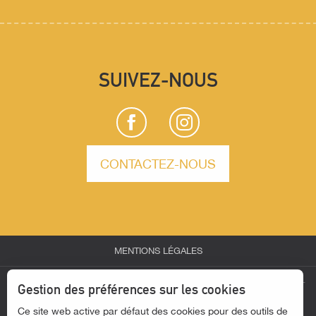
SUIVEZ-NOUS
CONTACTEZ-NOUS
MENTIONS LÉGALES
Description
-
-
-
ESPACE PARTENAIRES
ESPACE GROUPES
ESPACE PRESSE
Gestion des préférences sur les cookies
Prestations
-
Ce site web active par défaut des cookies pour des outils de
ACTUALITÉS
ACCESSIBILITÉ - SITE NON CONFORME