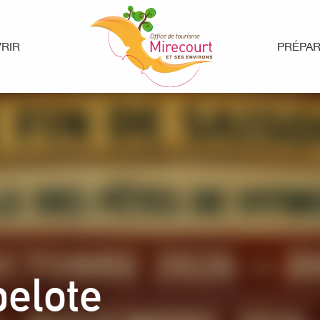
RIR
PRÉPA
belote