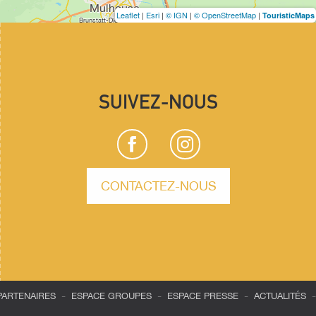
Leaflet
|
Esri
|
© IGN
|
© OpenStreetMap
|
TouristicMaps
SUIVEZ-NOUS
CONTACTEZ-NOUS
-
-
-
-
PARTENAIRES
ESPACE GROUPES
ESPACE PRESSE
ACTUALITÉS