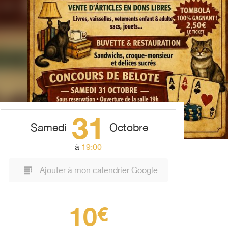
31
Samedi
Octobre
à
19:00
Ajouter à mon calendrier Google
10
€