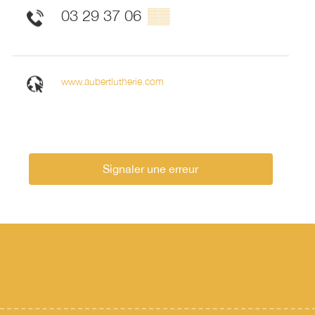
03 29 37 06
▒▒
www.aubertlutherie.com
Signaler une erreur