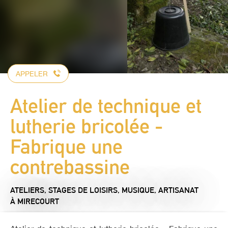
APPELER
Atelier de technique et
lutherie bricolée -
Fabrique une
contrebassine
ATELIERS, STAGES DE LOISIRS,
MUSIQUE,
ARTISANAT
À MIRECOURT