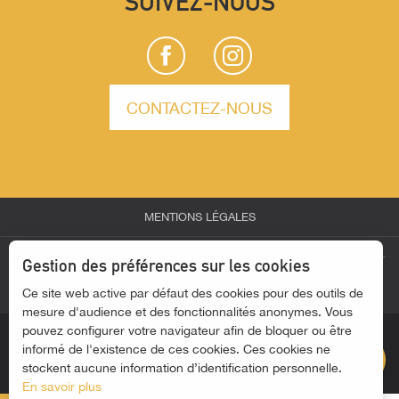
SUIVEZ-NOUS
CONTACTEZ-NOUS
MENTIONS LÉGALES
Description
-
-
-
ESPACE PARTENAIRES
ESPACE GROUPES
ESPACE PRESSE
Gestion des préférences sur les cookies
Prestations
Ce site web active par défaut des cookies pour des outils de
-
ACTUALITÉS
ACCESSIBILITÉ - SITE NON CONFORME
Horaires
mesure d'audience et des fonctionnalités anonymes. Vous
pouvez configurer votre navigateur afin de bloquer ou être
Contacter par
email
informé de l'existence de ces cookies. Ces cookies ne
stockent aucune information d’identification personnelle.
En savoir plus