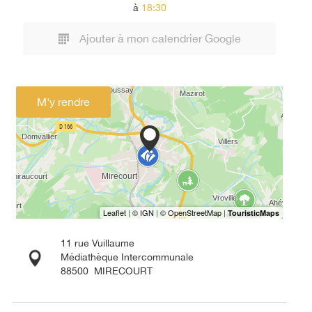
à
18:30
Ajouter à mon calendrier Google
M'y rendre
11 rue Vuillaume
Médiathèque Intercommunale
88500
MIRECOURT