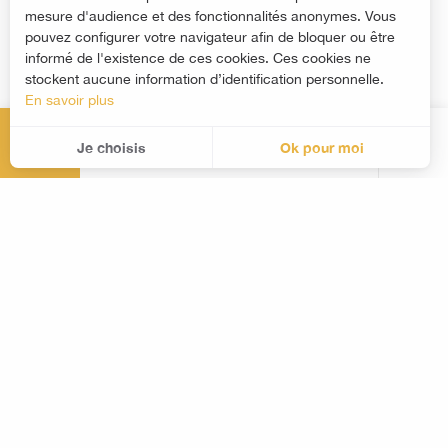
mesure d'audience et des fonctionnalités anonymes. Vous
pouvez configurer votre navigateur afin de bloquer ou être
informé de l'existence de ces cookies. Ces cookies ne
stockent aucune information d’identification personnelle.
En savoir plus
MENU
Je choisis
Ok pour moi
Rec
Accueil Mirecourt
Restaurant "La cour d'argent"
Selon mes envies
Situé au bord du colon, cours d’eau traversant
le village, vous profitez d’un cadre apaisant et
Découvrir
dégustez un menu élaboré spécialement pour
le thème du dimanche.
préparer mon séjour
Tarif selon les thèmes– entrée au Village 1900
Pratique
non – comprise
Apéritif, entrée, plat, salade fromage et