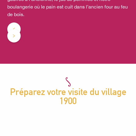
boulangerie où le pain est cuit dans l’ancien four au feu
de bois.
Préparez votre visite du village
1900
26
27
SEPT.
SEPT.
Village 1900 - Foire des Brocanteurs